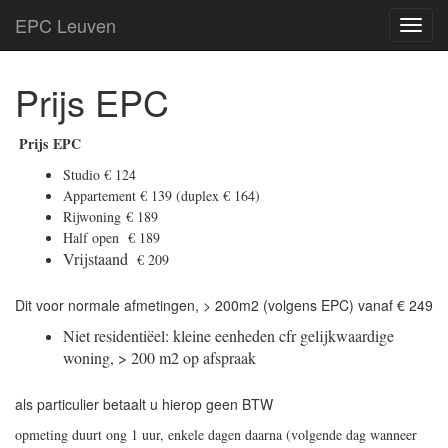
EPC Leuven
TOG
NAVI
Prijs EPC
Prijs EPC
Studio € 124
Appartement € 139 (duplex € 164)
Rijwoning € 189
Half open € 189
Vrijstaand
€ 209
Dit voor normale afmetingen, > 200m2 (volgens EPC) vanaf € 249
Niet residentiëel
: kleine eenheden cfr gelijkwaardige
woning, > 200 m2 op afspraak
als particulier betaalt u hierop geen BTW
opmeting duurt ong 1 uur, enkele dagen daarna (volgende dag wanneer